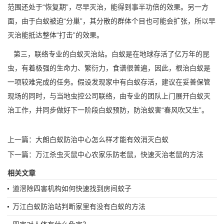
范围还处于“恢复期”，尽早灭治，能得到事半功倍的效果。另一方
面，由于白蚁被迫“分巢”，其
分散的群体
个目也可能会扩张，所以早
灭治能抵达整体“打击”的效果。
第三，联络专业的白蚁灭治站。白蚁是在地球存活了亿万年的昆
虫，有着极强的生命力、繁衍力，食谱很普遍，因此，根治白蚁是
一项较难完成的任务。假设发现家中有白蚁存活，建议在妥善保管
现场的同时，与当地
虫控公司
联络，由专业的团队上门展开白蚁灭
治工作，并同步做好下一阶段白蚁预防，
防治蚁害
“春风吹又生”。
上一篇：
大朗白蚁防治中心怎么样才能有效消灭白蚁
下一篇：
万江杀虫灭鼠中心农家乐防老鼠，快速灭治老鼠的方法
相关文章
道滘除四害机构如何快速找到房间蚊子
万江白蚁防治站判断家里有没有白蚁的方法