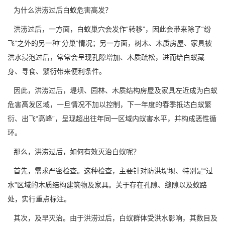
为什么洪涝过后白蚁危害高发？
洪涝过后，一方面，白蚁巢穴会发作“转移”，因此会带来除了“纷
飞”之外的另一种“分巢”情况；另一方面，树木、木质房屋、家具被
洪水浸泡过后，常常会呈现孔隙增加、木质疏松，进而给白蚁藏
身、寻食、繁衍带来便利条件。
因此，洪涝过后，堤坝、园林、木质结构房屋及家具左近成为白蚁
危害高发区域
，一旦情况不加以控制，下一年度的春季抵达白蚁繁
衍、出飞“高峰”，呈现超出往年同一区域内蚁害水平，并构成恶性循
环。
那么，洪涝过后，如何有效灭治白蚁呢？
首先，需求严密检查。这种检查，主要针对防洪堤坝、特别是“过
水”区域的木质结构建筑物及家具。关于存在孔隙、缝隙以及蚁路
处，实行重点标注。
其次，及早灭治。由于洪涝过后，白蚁群体受洪水影响，其数目及