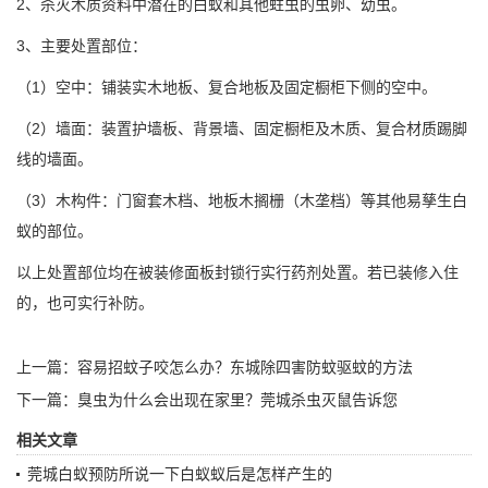
2、杀灭木质资料中潜在的白蚁和其他蛀虫的虫卵、幼虫。
3、主要处置部位：
（1）空中：铺装实木地板、复合地板及固定橱柜下侧的空中。
（2）墙面：装置护墙板、背景墙、固定橱柜及木质、复合材质踢脚
线的墙面。
（3）木构件：门窗套木档、地板木搁栅（木垄档）等其他易孳生白
蚁的部位。
以上处置部位均在被装修面板封锁行实行药剂处置。若已装修入住
的，也可实行补防。
上一篇：
容易招蚊子咬怎么办？东城除四害防蚊驱蚊的方法
下一篇：
臭虫为什么会出现在家里？莞城杀虫灭鼠告诉您
相关文章
莞城白蚁预防所说一下白蚁蚁后是怎样产生的