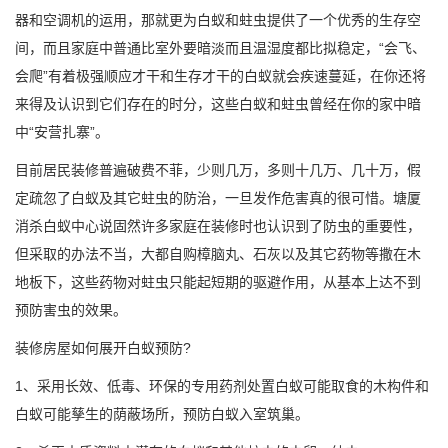
器和空调机的运用，那就更为白蚁和蛀虫提供了一个优秀的生存空
间，而且家庭中普通比室外要暗淡而且温湿度都比拟稳定，“会飞、
会爬”有着极强顺应才干和生存才干的白蚁就会疾速蔓延，在你还将
来得及认识到它们存在的时分，这些白蚁和蛀虫曾经在你的家中暗
中“安营扎寨”。
目前居民装修普遍破费不菲，少则几万，多则十几万、几十万，假
定疏忽了白蚁及其它
蛀虫的防治
，一旦发作危害真的很可惜。
塘厦
消杀
白蚁中心说固然许多家庭在装修时也认识到了防虫的重要性，
但采取的办法不当，大都自购樟脑丸、石灰以及其它药物等撒在木
地板下，这些药物对蛀虫只能起短期的驱避作用，从基本上达不到
预防害虫的效果。
装修房屋如何展开白蚁预防?
1、采用长效、低毒、环保的专用药剂处置白蚁可能取食的木构件和
白蚁可能孳生的荫蔽场所，预防白蚁入室筑巢。